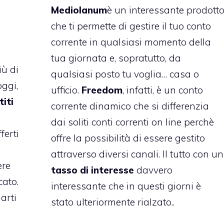
Mediolanum
è un interessante prodott
che ti permette di gestire il tuo conto
corrente in qualsiasi momento della
tua giornata e, sopratutto, da
iù di
qualsiasi posto tu voglia… casa o
oggi,
ufficio.
Freedom
, infatti, è un conto
titi
corrente dinamico che si differenzia
g
dai soliti conti correnti on line perchè
ferti
offre la possibilità di essere gestito
attraverso diversi canali. Il tutto con un
ere
tasso di interesse
davvero
cato.
interessante che in questi giorni è
larti
stato ulteriormente rialzato..
a