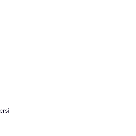
ersi
i