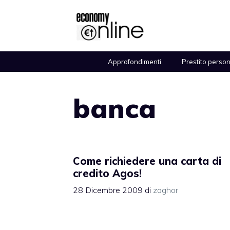
Vai
al
contenuto
Approfondimenti
Prestito perso
banca
Come richiedere una carta di
credito Agos!
28 Dicembre 2009
di
zaghor