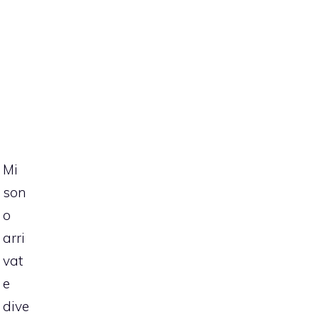
Mi
son
o
arri
vat
e
dive