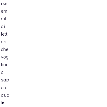
rse
em
ail
di
lett
ori
che
vog
lion
o
sap
ere
qua
 la