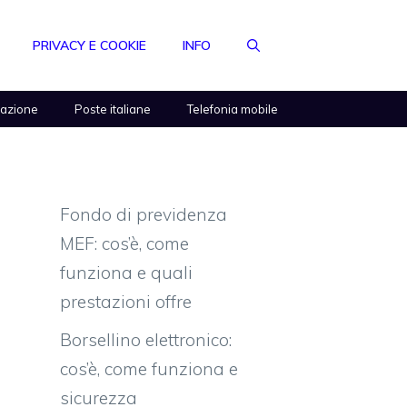
PRIVACY E COOKIE
INFO
razione
Poste italiane
Telefonia mobile
Fondo di previdenza
MEF: cos’è, come
funziona e quali
prestazioni offre
Borsellino elettronico:
cos’è, come funziona e
sicurezza