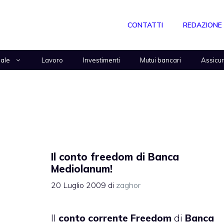
CONTATTI
REDAZIONE
nale
Lavoro
Investimenti
Mutui bancari
Assicu
Il conto freedom di Banca
Mediolanum!
20 Luglio 2009
di
zaghor
Il
conto corrente Freedom
di
Banca