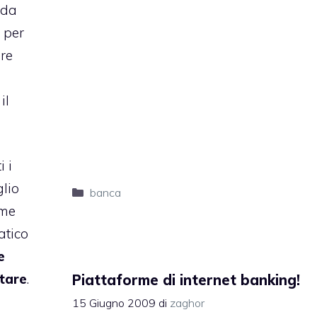
 da
 per
are
il
i i
lio
Categorie
banca
ome
atico
e
rtare
.
Piattaforme di internet banking!
15 Giugno 2009
di
zaghor