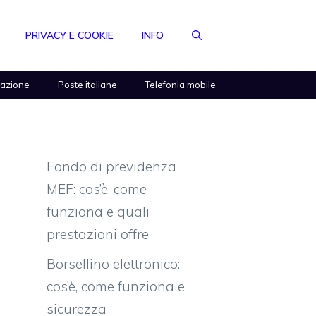
PRIVACY E COOKIE
INFO
razione
Poste italiane
Telefonia mobile
Fondo di previdenza
MEF: cos’è, come
funziona e quali
prestazioni offre
Borsellino elettronico:
cos’è, come funziona e
sicurezza