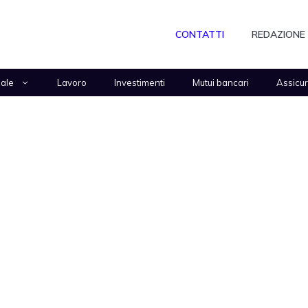
CONTATTI
REDAZIONE
nale
Lavoro
Investimenti
Mutui bancari
Assicu