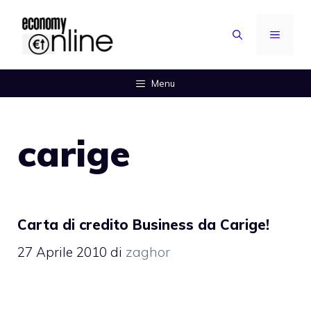
Vai
al
MENU
contenuto
Menu
carige
Carta di credito Business da Carige!
27 Aprile 2010
di
zaghor