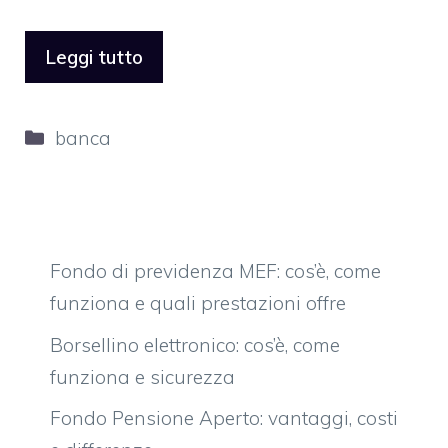
Leggi tutto
Categorie
banca
Fondo di previdenza MEF: cos’è, come
funziona e quali prestazioni offre
Borsellino elettronico: cos’è, come
funziona e sicurezza
Fondo Pensione Aperto: vantaggi, costi