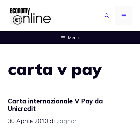
Vai
al
MENU
contenuto
Menu
carta v pay
Carta internazionale V Pay da
Unicredit
30 Aprile 2010
di
zaghor