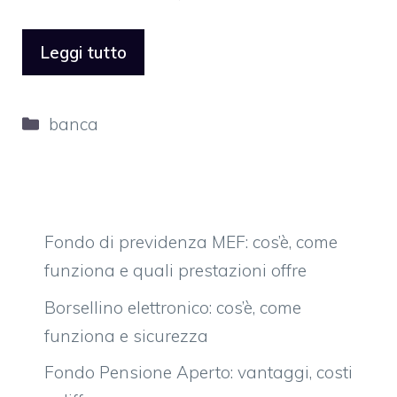
Leggi tutto
Categorie
banca
Fondo di previdenza MEF: cos’è, come
funziona e quali prestazioni offre
Borsellino elettronico: cos’è, come
funziona e sicurezza
Fondo Pensione Aperto: vantaggi, costi