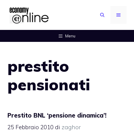
Vai
al
MENU
contenuto
Menu
prestito
pensionati
Prestito BNL ‘pensione dinamica’!
25 Febbraio 2010
di
zaghor