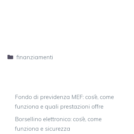
Categorie
finanziamenti
Fondo di previdenza MEF: cos’è, come
funziona e quali prestazioni offre
Borsellino elettronico: cos’è, come
funziona e sicurezza