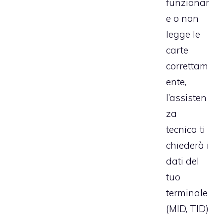
funzionar
e o non
legge le
carte
correttam
ente,
l’assisten
za
tecnica ti
chiederà i
dati del
tuo
terminale
(MID, TID)