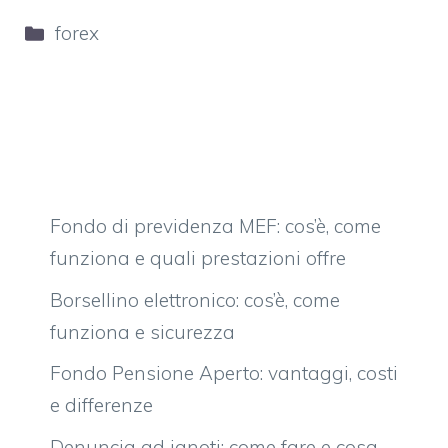
Categorie
forex
Fondo di previdenza MEF: cos’è, come
funziona e quali prestazioni offre
Borsellino elettronico: cos’è, come
funziona e sicurezza
Fondo Pensione Aperto: vantaggi, costi
e differenze
Denuncia ad ignoti: come fare e cosa