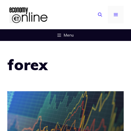
Vai
al
MENU
contenuto
Menu
forex