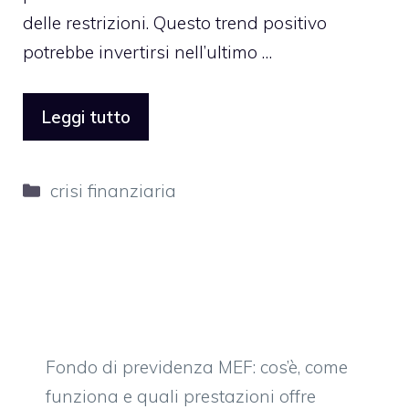
delle restrizioni. Questo trend positivo
potrebbe invertirsi nell’ultimo …
Leggi tutto
Categorie
crisi finanziaria
Fondo di previdenza MEF: cos’è, come
funziona e quali prestazioni offre