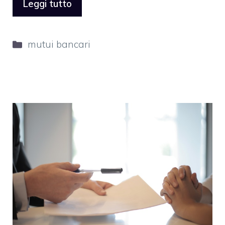
Leggi tutto
Categorie
mutui bancari