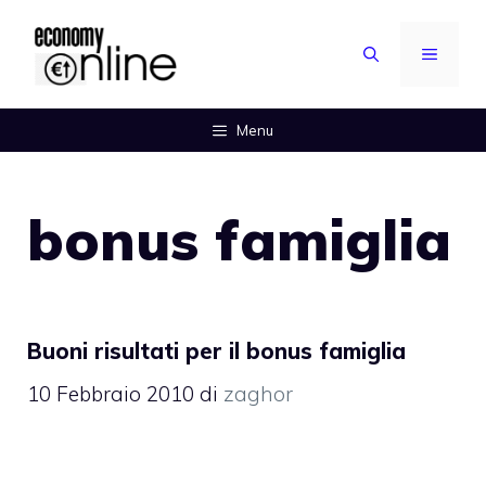
Vai
al
MENU
contenuto
Menu
bonus famiglia
Buoni risultati per il bonus famiglia
10 Febbraio 2010
di
zaghor