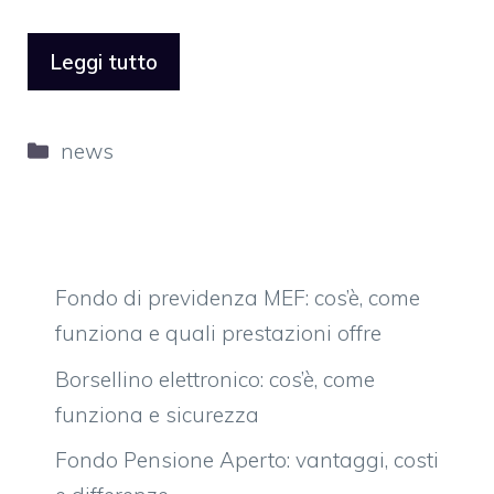
Leggi tutto
Categorie
news
Fondo di previdenza MEF: cos’è, come
funziona e quali prestazioni offre
Borsellino elettronico: cos’è, come
funziona e sicurezza
Fondo Pensione Aperto: vantaggi, costi