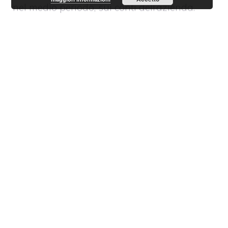
nel medio periodo, sui conti dell’azienda.
Scomponendo il dato appena sintetizzato,
possiamo notare come le vendite nei soli