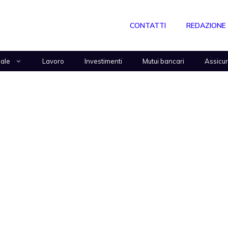
CONTATTI
REDAZIONE
nale
Lavoro
Investimenti
Mutui bancari
Assicu