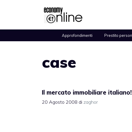
Vai
al
contenuto
Approfondimenti
Prestito perso
case
Il mercato immobiliare italiano!
20 Agosto 2008
di
zaghor