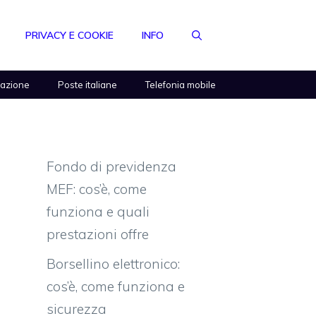
PRIVACY E COOKIE
INFO
razione
Poste italiane
Telefonia mobile
Fondo di previdenza
MEF: cos’è, come
funziona e quali
prestazioni offre
Borsellino elettronico:
cos’è, come funziona e
sicurezza