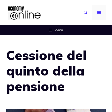
Vai
al
MENU
contenuto
Menu
Cessione del
quinto della
pensione