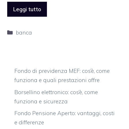
Leggi tutto
Categorie
banca
Fondo di previdenza MEF: cos’è, come
funziona e quali prestazioni offre
Borsellino elettronico: cos’è, come
funziona e sicurezza
Fondo Pensione Aperto: vantaggi, costi
e differenze