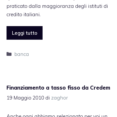
praticato dalla maggioranza degli istituti di
credito italiani.
Leggi tutto
Categorie
banca
Finanziamento a tasso fisso da Credem
19 Maggio 2010
di
zaghor
Anche oggi abbiamo selezionato per voi un