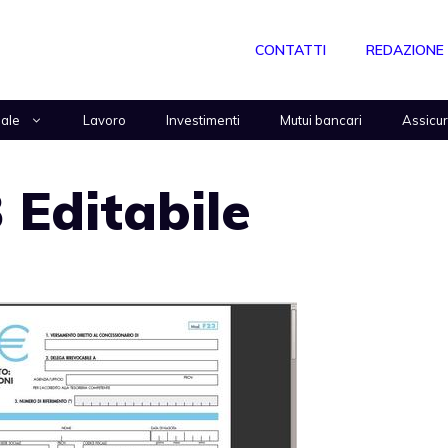
CONTATTI
REDAZIONE
nale
Lavoro
Investimenti
Mutui bancari
Assicu
 Editabile