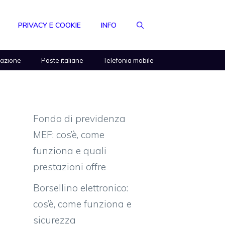
PRIVACY E COOKIE
INFO
razione
Poste italiane
Telefonia mobile
Fondo di previdenza
MEF: cos’è, come
funziona e quali
prestazioni offre
Borsellino elettronico:
cos’è, come funziona e
sicurezza