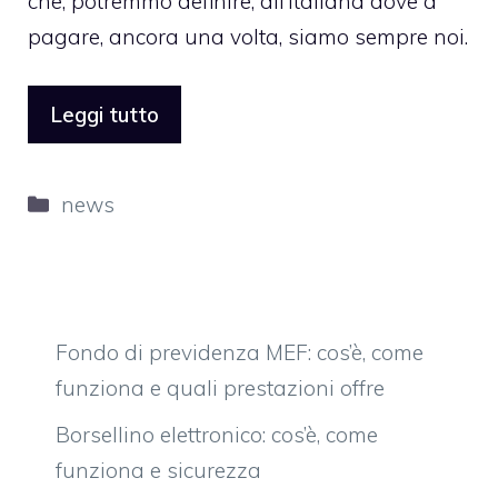
che, potremmo definire, all’italiana dove a
pagare, ancora una volta, siamo sempre noi.
Leggi tutto
Categorie
news
Fondo di previdenza MEF: cos’è, come
funziona e quali prestazioni offre
Borsellino elettronico: cos’è, come
funziona e sicurezza