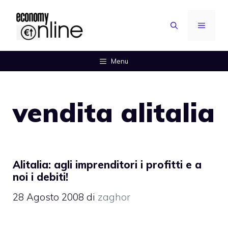
Vai
al
MENU
contenuto
Menu
vendita alitalia
Alitalia: agli imprenditori i profitti e a
noi i debiti!
28 Agosto 2008
di
zaghor