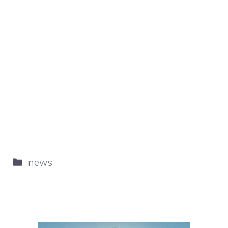
Categorie
news