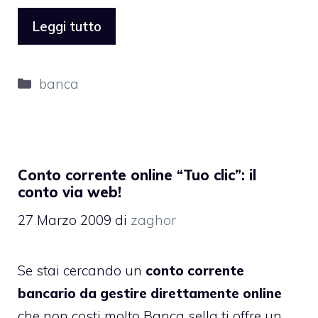
Leggi tutto
Categorie
banca
Conto corrente online “Tuo clic”: il
conto via web!
27 Marzo 2009
di
zaghor
Se stai cercando un
conto corrente
bancario da gestire direttamente online
che non costi molto
Banca sella
ti offre un