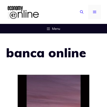
Vai
al
MENU
contenuto
Menu
banca online