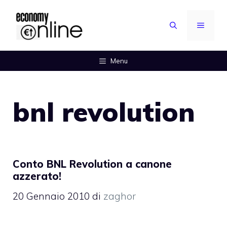
Vai
al
MENU
contenuto
Menu
bnl revolution
Conto BNL Revolution a canone
azzerato!
20 Gennaio 2010
di
zaghor