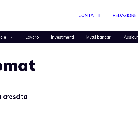
CONTATTI
REDAZIONE
nale
Lavoro
Investimenti
Mutui bancari
Assicu
omat
a crescita