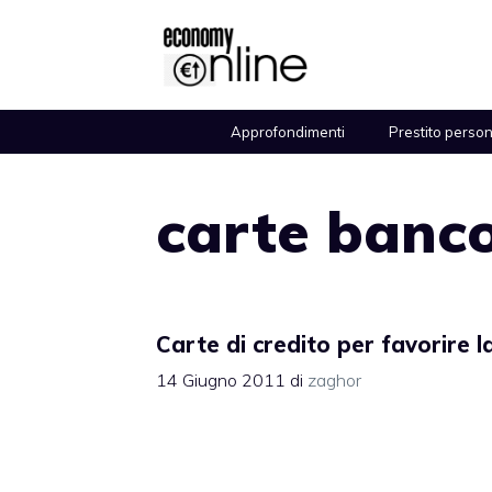
Vai
al
contenuto
Approfondimenti
Prestito perso
carte banc
Carte di credito per favorire l
14 Giugno 2011
di
zaghor