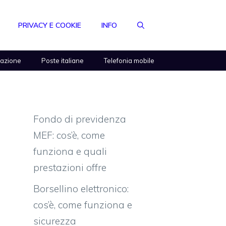
PRIVACY E COOKIE
INFO
razione
Poste italiane
Telefonia mobile
Fondo di previdenza
MEF: cos’è, come
funziona e quali
prestazioni offre
Borsellino elettronico:
cos’è, come funziona e
sicurezza