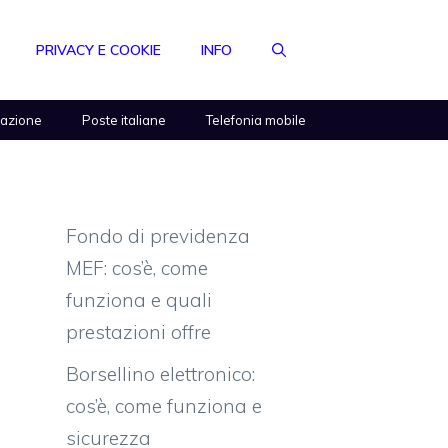
PRIVACY E COOKIE
INFO
razione
Poste italiane
Telefonia mobile
Fondo di previdenza
MEF: cos’è, come
funziona e quali
prestazioni offre
Borsellino elettronico:
cos’è, come funziona e
sicurezza