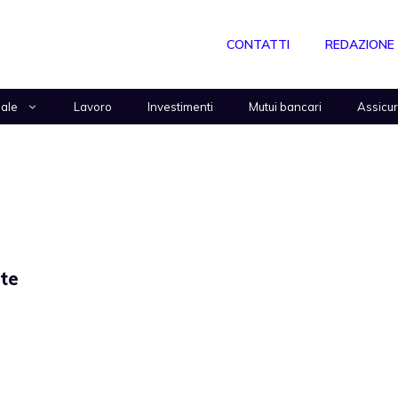
CONTATTI
REDAZIONE
nale
Lavoro
Investimenti
Mutui bancari
Assicu
nte