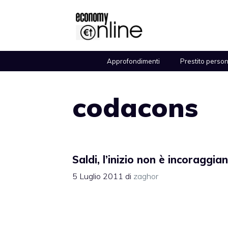
Vai
al
contenuto
Approfondimenti
Prestito perso
codacons
Saldi, l’inizio non è incoraggia
5 Luglio 2011
di
zaghor