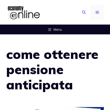
Vai
al
MENU
contenuto
Menu
come ottenere
pensione
anticipata