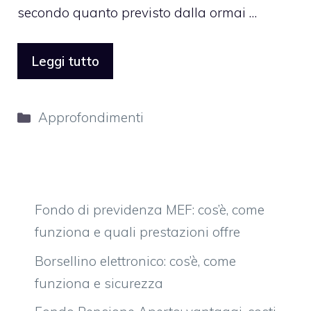
secondo quanto previsto dalla ormai …
Leggi tutto
Categorie
Approfondimenti
Fondo di previdenza MEF: cos’è, come
funziona e quali prestazioni offre
Borsellino elettronico: cos’è, come
funziona e sicurezza