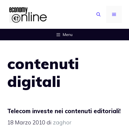
Vai
al
MENU
contenuto
Menu
contenuti
digitali
Telecom investe nei contenuti editoriali!
18 Marzo 2010
di
zaghor