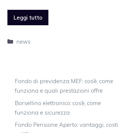
Leggi tutto
Categorie
news
Fondo di previdenza MEF: cos’è, come
funziona e quali prestazioni offre
Borsellino elettronico: cos’è, come
funziona e sicurezza
Fondo Pensione Aperto: vantaggi, costi