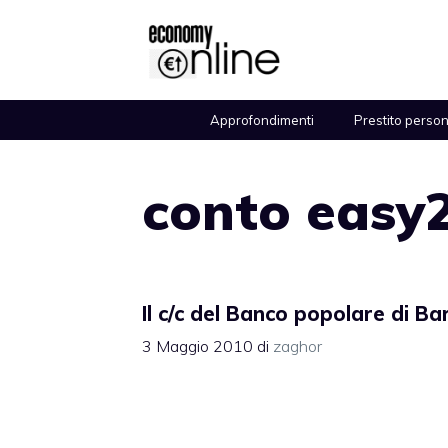
Vai
al
contenuto
Approfondimenti
Prestito perso
conto easy
Il c/c del Banco popolare di Bar
3 Maggio 2010
di
zaghor