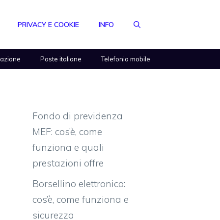
PRIVACY E COOKIE
INFO
razione
Poste italiane
Telefonia mobile
Fondo di previdenza
MEF: cos’è, come
funziona e quali
prestazioni offre
Borsellino elettronico:
cos’è, come funziona e
sicurezza