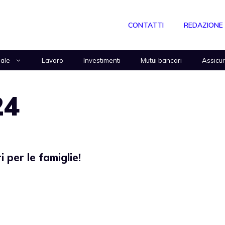
CONTATTI
REDAZIONE
nale
Lavoro
Investimenti
Mutui bancari
Assicu
24
i per le famiglie!