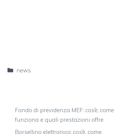
Categorie
news
Fondo di previdenza MEF: cos’è, come
funziona e quali prestazioni offre
Borsellino elettronico: cos’è, come