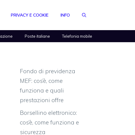
PRIVACY E COOKIE
INFO
razione
Poste italiane
Telefonia mobile
Fondo di previdenza
MEF: cos’è, come
funziona e quali
prestazioni offre
Borsellino elettronico:
cos’è, come funziona e
sicurezza