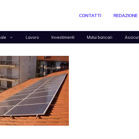
CONTATTI
REDAZIONE
nale
Lavoro
Investimenti
Mutui bancari
Assicu