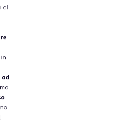
i al
are
 in
e ad
imo
so
ono
1