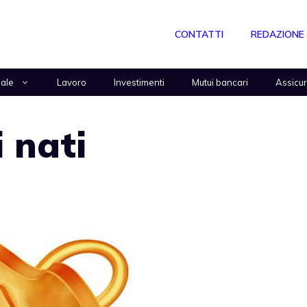
CONTATTI
REDAZIONE
nale
Lavoro
Investimenti
Mutui bancari
Assicu
 nati