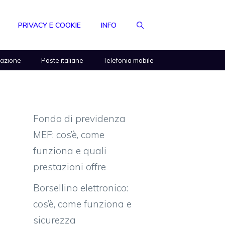
PRIVACY E COOKIE
INFO
razione
Poste italiane
Telefonia mobile
Fondo di previdenza
MEF: cos’è, come
funziona e quali
prestazioni offre
Borsellino elettronico:
cos’è, come funziona e
sicurezza