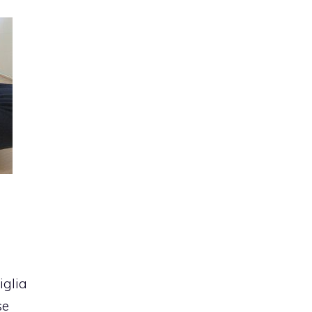
iglia
se