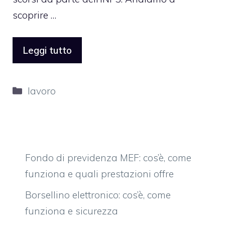
scoprire …
Leggi tutto
Categorie
lavoro
Fondo di previdenza MEF: cos’è, come
funziona e quali prestazioni offre
Borsellino elettronico: cos’è, come
funziona e sicurezza