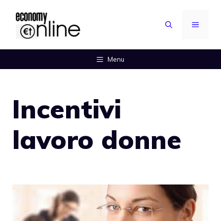
Vai
al
MENU
contenuto
Menu
Incentivi
lavoro donne