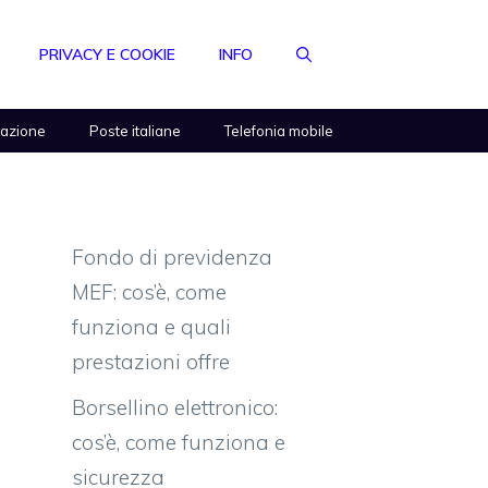
PRIVACY E COOKIE
INFO
razione
Poste italiane
Telefonia mobile
Fondo di previdenza
MEF: cos’è, come
funziona e quali
prestazioni offre
Borsellino elettronico:
cos’è, come funziona e
sicurezza