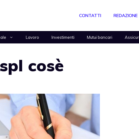
CONTATTI
REDAZIONE
nale
Lavoro
Investimenti
Mutui bancari
Assicu
spI cosè