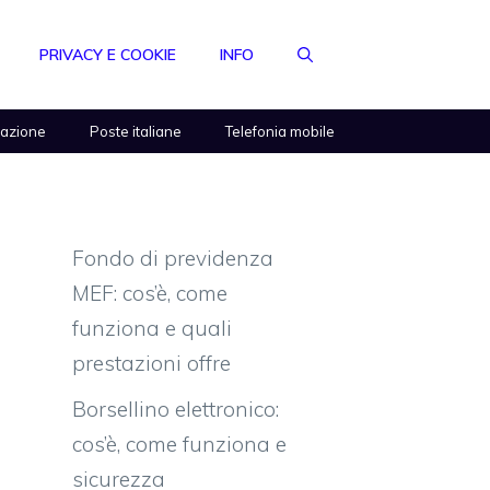
PRIVACY E COOKIE
INFO
razione
Poste italiane
Telefonia mobile
Fondo di previdenza
MEF: cos’è, come
funziona e quali
prestazioni offre
Borsellino elettronico:
cos’è, come funziona e
sicurezza