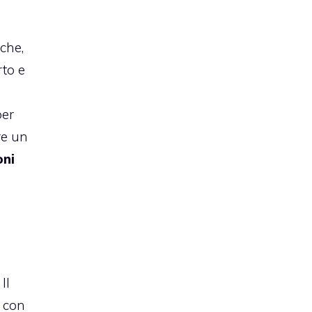
che,
rto e
per
re un
oni
Il
con