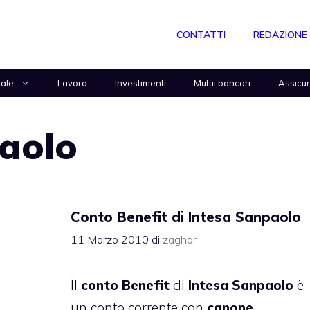
CONTATTI
REDAZIONE
nale
Lavoro
Investimenti
Mutui bancari
Assicu
paolo
Conto Benefit di Intesa Sanpaolo
11 Marzo 2010
di
zaghor
Il
conto Benefit
di
Intesa Sanpaolo
è
un conto corrente con
canone