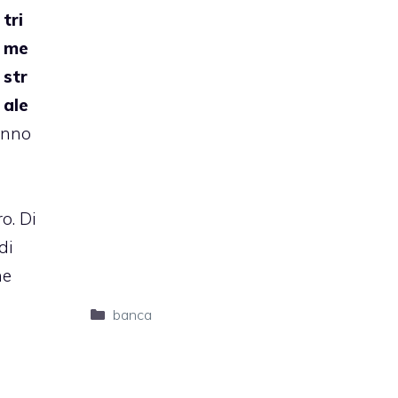
tri
me
str
ale
vanno
o. Di
di
ne
Categorie
banca