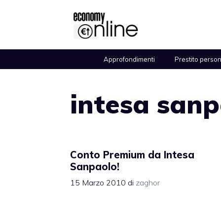
Vai
al
contenuto
Approfondimenti
Prestito perso
intesa san
Conto Premium da Intesa
Sanpaolo!
15 Marzo 2010
di
zaghor