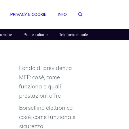
PRIVACY E COOKIE
INFO
razione
Poste italiane
Telefonia mobile
Fondo di previdenza
MEF: cos’è, come
funziona e quali
prestazioni offre
Borsellino elettronico:
cos’è, come funziona e
sicurezza