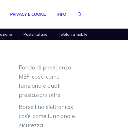
PRIVACY E COOKIE
INFO
razione
Poste italiane
Telefonia mobile
Fondo di previdenza
MEF: cos’è, come
funziona e quali
prestazioni offre
Borsellino elettronico:
cos’è, come funziona e
sicurezza