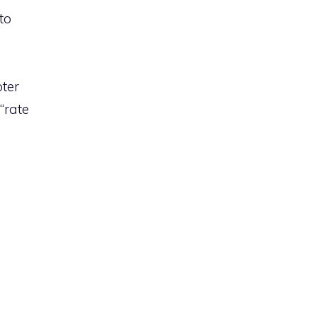
to
oter
“rate