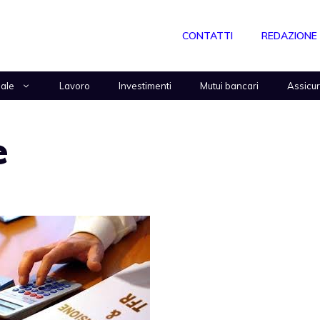
CONTATTI
REDAZIONE
nale
Lavoro
Investimenti
Mutui bancari
Assicu
e