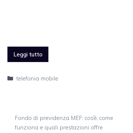
Leggi tutto
Categorie
telefonia mobile
Fondo di previdenza MEF: cos’è, come
funziona e quali prestazioni offre