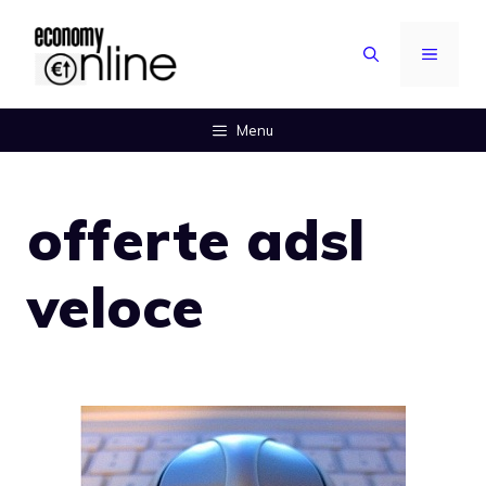
Vai
al
MENU
contenuto
Menu
offerte adsl
veloce