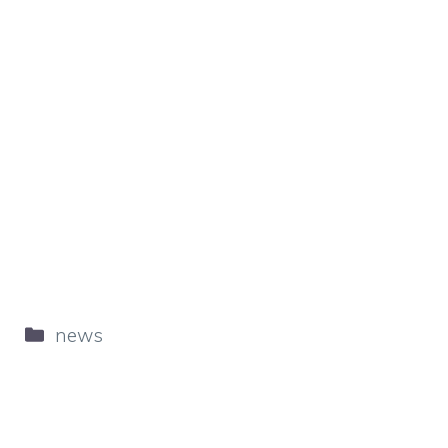
Categorie
news