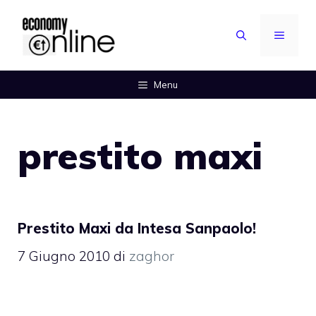
Vai
al
MENU
contenuto
Menu
prestito maxi
Prestito Maxi da Intesa Sanpaolo!
7 Giugno 2010
di
zaghor