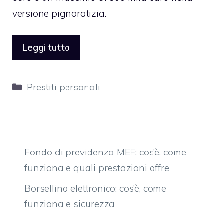
versione pignoratizia.
Leggi tutto
Categorie
Prestiti personali
Fondo di previdenza MEF: cos’è, come
funziona e quali prestazioni offre
Borsellino elettronico: cos’è, come
funziona e sicurezza