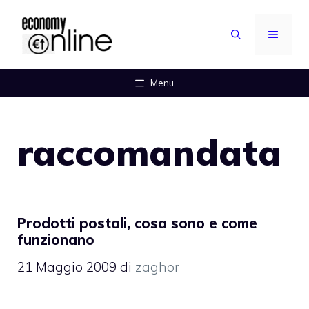
Vai
al
MENU
contenuto
Menu
raccomandata
Prodotti postali, cosa sono e come
funzionano
21 Maggio 2009
di
zaghor