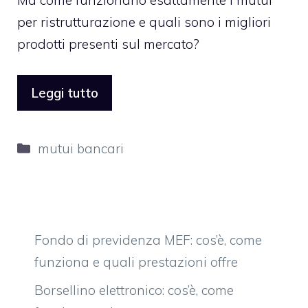
Ma come funzionano esattamente i mutui
per ristrutturazione e quali sono i migliori
prodotti presenti sul mercato?
Leggi tutto
Categorie
mutui bancari
Fondo di previdenza MEF: cos’è, come
funziona e quali prestazioni offre
Borsellino elettronico: cos’è, come