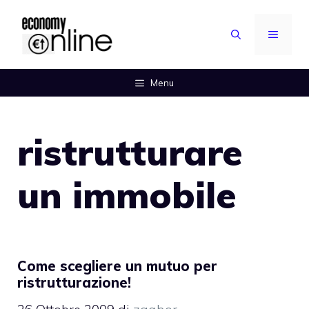
Vai
al
MENU
contenuto
Menu
ristrutturare
un immobile
Come scegliere un mutuo per
ristrutturazione!