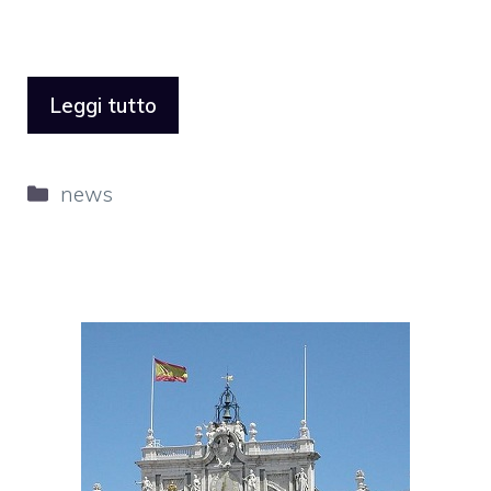
Leggi tutto
Categorie
news