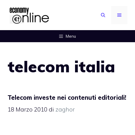
Vai
al
MENU
contenuto
Menu
telecom italia
Telecom investe nei contenuti editoriali!
18 Marzo 2010
di
zaghor