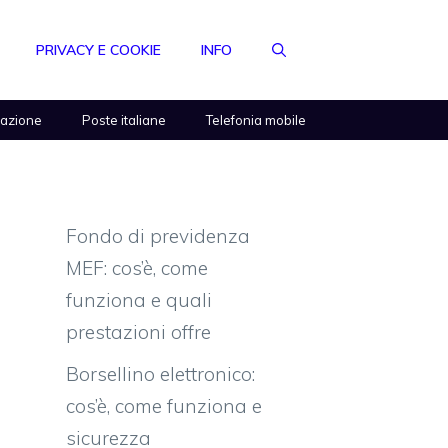
PRIVACY E COOKIE
INFO
razione
Poste italiane
Telefonia mobile
Fondo di previdenza
MEF: cos’è, come
funziona e quali
prestazioni offre
Borsellino elettronico:
cos’è, come funziona e
sicurezza