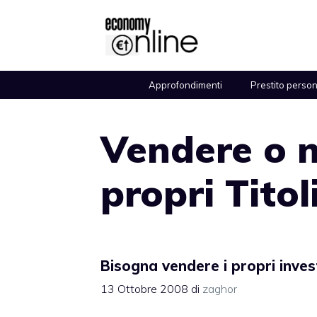
Vai
al
contenuto
Approfondimenti
Prestito perso
Vendere o n
propri Titol
Bisogna vendere i propri inves
13 Ottobre 2008
di
zaghor