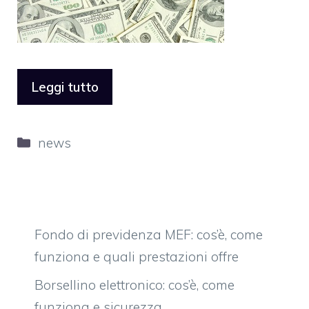
Leggi tutto
Categorie
news
Fondo di previdenza MEF: cos’è, come
funziona e quali prestazioni offre
Borsellino elettronico: cos’è, come
funziona e sicurezza