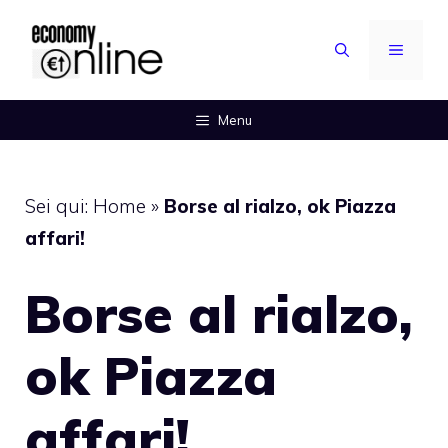
Vai
al
MENU
contenuto
Menu
Sei qui:
Home
»
Borse al rialzo, ok Piazza
affari!
Borse al rialzo,
ok Piazza
affari!