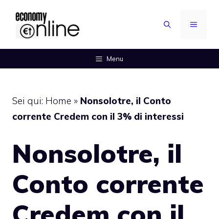
Vai
al
MENU
contenuto
Menu
Sei qui:
Home
»
Nonsolotre, il Conto
corrente Credem con il 3% di interessi
Nonsolotre, il
Conto corrente
Credem con il