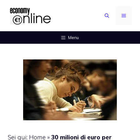
Vai
al
MENU
contenuto
Menu
Sei qui:
Home
»
30 milioni di euro per