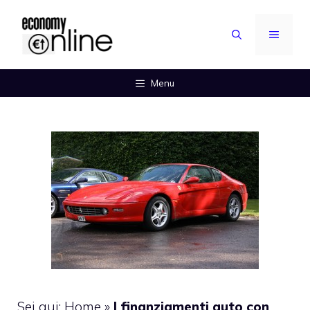
Vai
al
MENU
contenuto
Menu
Sei qui:
Home
»
I finanziamenti auto con