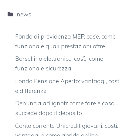
Categorie
news
Fondo di previdenza MEF: cos’è, come
funziona e quali prestazioni offre
Borsellino elettronico: cos’è, come
funziona e sicurezza
Fondo Pensione Aperto: vantaggi, costi
e differenze
Denuncia ad ignoti: come fare e cosa
succede dopo il deposito
Conto corrente Unicredit giovani: costi,
vantaggi e come aprirlo online