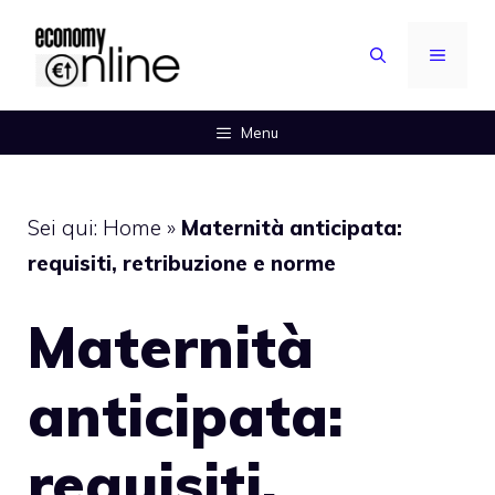
Vai
al
MENU
contenuto
Menu
Sei qui:
Home
»
Maternità anticipata:
requisiti, retribuzione e norme
Maternità
anticipata:
requisiti,