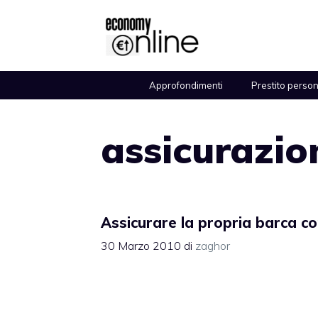
Vai
al
contenuto
Approfondimenti
Prestito perso
assicurazio
Assicurare la propria barca co
30 Marzo 2010
di
zaghor