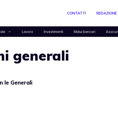
CONTATTI
REDAZIONE
nale
Lavoro
Investimenti
Mutui bancari
Assicu
ni generali
n le Generali