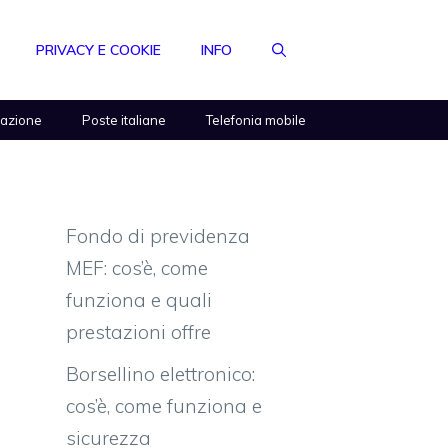
PRIVACY E COOKIE
INFO
razione
Poste italiane
Telefonia mobile
Fondo di previdenza
MEF: cos’è, come
funziona e quali
prestazioni offre
Borsellino elettronico:
cos’è, come funziona e
sicurezza