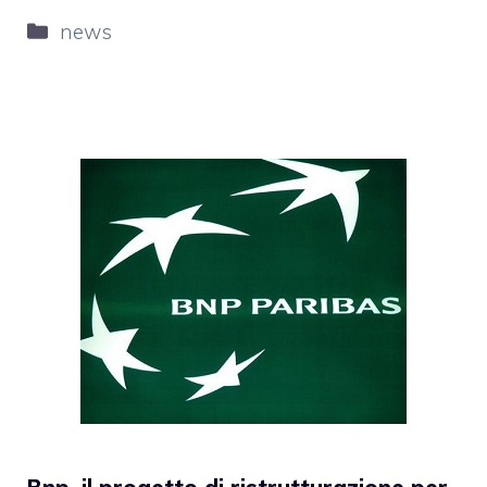
Categorie
news