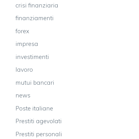
“lontano” 2008, aveva dato il via allo scoppio
della
bolla immobiliare
. Proprio da
quell’episodio era scoppiata la crisi di cui
ancora oggi, a distanza di 3 anni, stiamo
pagando le conseguenze a livello globale.
Proprio per questo si tratta di un’iniziativa
molto importante per dare un senso di
giustizia agli avvenimenti degli ultimi anni.