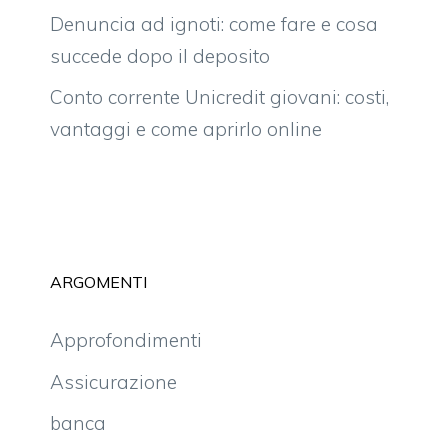
chiede danni
7 Settembre 2011
di
zaghor
La Federal Housing Finance Agency,
l’agenzia governativa federale per il
mercato finanziario immobiliare
, ha chiesto
100 miliardi di dollari di
danni
ad alcune tra
le principali banche del mondo, a titolo di
risarcimento per le conseguenze negative
provocate in seguito alla vicenda che, nel