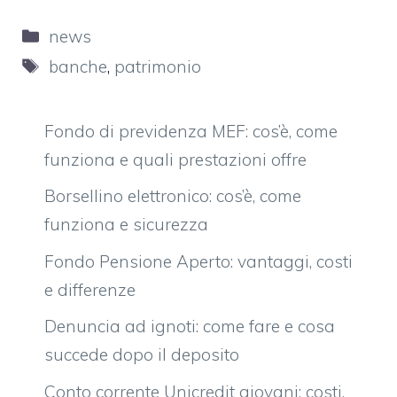
Categorie
news
Tag
banche
,
patrimonio
Fondo di previdenza MEF: cos’è, come
funziona e quali prestazioni offre
Borsellino elettronico: cos’è, come
funziona e sicurezza
Fondo Pensione Aperto: vantaggi, costi
e differenze
Denuncia ad ignoti: come fare e cosa
succede dopo il deposito
Conto corrente Unicredit giovani: costi,